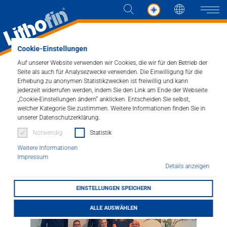
Sprache
Naviga
Home
Aktuelles
News
Newsdetail
Cookie-Einstellungen
Umfirmierung von Eurosil B.V. zu Lithofin
Benelux B.V.
Auf unserer Website verwenden wir Cookies, die wir für den Betrieb der
Seite als auch für Analysezwecke verwenden. Die Einwilligung für die
Produkte
Erhebung zu anonymen Statistikzwecken ist freiwillig und kann
jederzeit widerrufen werden, indem Sie den Link am Ende der Webseite
Umfirmierung von
„Cookie-Einstellungen ändern“ anklicken. Entscheiden Sie selbst,
Lösungen
welcher Kategorie Sie zustimmen. Weitere Informationen finden Sie in
Eurosil B.V. zu Lithofin
unserer Datenschutzerklärung.
Aktuelles
Notwendig
Statistik
Benelux B.V.
Weitere Informationen
Unternehmen
Impressum
20.10.2025
Details anzeigen
Kontakt
EINSTELLUNGEN SPEICHERN
ALLE AUSWÄHLEN
HÄNDLERSUCHE