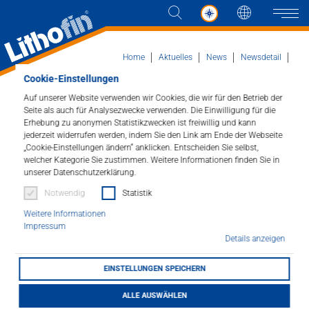
Sprache
Naviga
Home
Aktuelles
News
Newsdetail
Produktschulung bei MAAS Bauzentrum GmbH
Cookie-Einstellungen
in Ilshofen
Auf unserer Website verwenden wir Cookies, die wir für den Betrieb der
Produkte
Seite als auch für Analysezwecke verwenden. Die Einwilligung für die
Erhebung zu anonymen Statistikzwecken ist freiwillig und kann
Produktschulung bei
jederzeit widerrufen werden, indem Sie den Link am Ende der Webseite
Lösungen
„Cookie-Einstellungen ändern“ anklicken. Entscheiden Sie selbst,
MAAS Bauzentrum
welcher Kategorie Sie zustimmen. Weitere Informationen finden Sie in
unserer Datenschutzerklärung.
Aktuelles
GmbH in Ilshofen
Notwendig
Statistik
Unternehmen
Weitere Informationen
05.03.2026
Impressum
Details anzeigen
Kontakt
EINSTELLUNGEN SPEICHERN
HÄNDLERSUCHE
ALLE AUSWÄHLEN