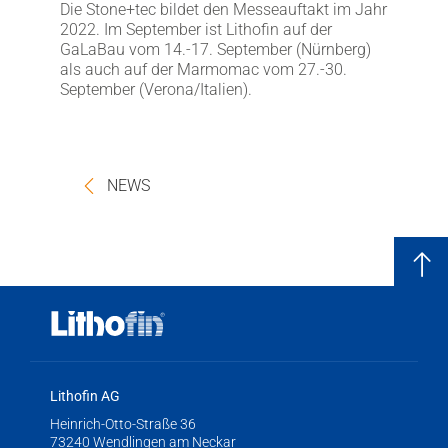
Die Stone+tec bildet den Messeauftakt im Jahr
2022. Im September ist Lithofin auf der
GaLaBau vom 14.-17. September (Nürnberg)
als auch auf der Marmomac vom 27.-30.
September (Verona/Italien).
NEWS
Lithofin AG
Heinrich-Otto-Straße 36
73240 Wendlingen am Neckar