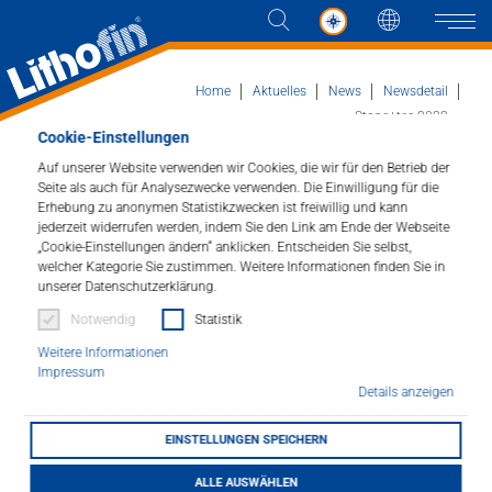
Sprache
Naviga
Home
Aktuelles
News
Newsdetail
Stone+tec 2022
Cookie-Einstellungen
Produkte
Auf unserer Website verwenden wir Cookies, die wir für den Betrieb der
Seite als auch für Analysezwecke verwenden. Die Einwilligung für die
Stone+tec 2022
Erhebung zu anonymen Statistikzwecken ist freiwillig und kann
Lösungen
jederzeit widerrufen werden, indem Sie den Link am Ende der Webseite
27.06.2022
„Cookie-Einstellungen ändern“ anklicken. Entscheiden Sie selbst,
welcher Kategorie Sie zustimmen. Weitere Informationen finden Sie in
Aktuelles
unserer Datenschutzerklärung.
Notwendig
Statistik
Unternehmen
Weitere Informationen
Impressum
Kontakt
Details anzeigen
EINSTELLUNGEN SPEICHERN
HÄNDLERSUCHE
ALLE AUSWÄHLEN