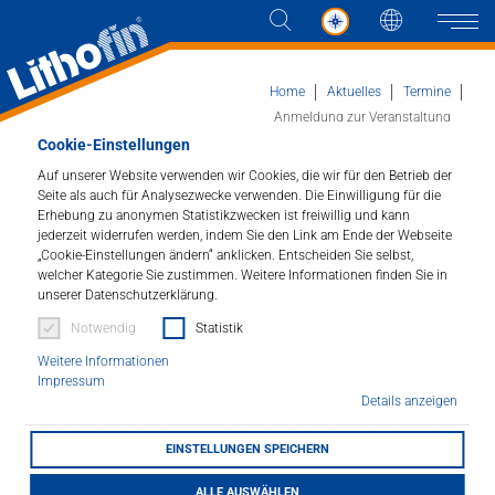
Sprache
Naviga
Home
Aktuelles
Termine
Anmeldung zur Veranstaltung
Cookie-Einstellungen
Produkte
Auf unserer Website verwenden wir Cookies, die wir für den Betrieb der
Anmeldung zur Schulung
Seite als auch für Analysezwecke verwenden. Die Einwilligung für die
Erhebung zu anonymen Statistikzwecken ist freiwillig und kann
Lösungen
jederzeit widerrufen werden, indem Sie den Link am Ende der Webseite
„Cookie-Einstellungen ändern“ anklicken. Entscheiden Sie selbst,
welcher Kategorie Sie zustimmen. Weitere Informationen finden Sie in
Aktuelles
unserer Datenschutzerklärung.
Notwendig
Statistik
Unternehmen
Meine verbindliche Anmeldung
Weitere Informationen
Impressum
Bitte wählen Sie eine Veranstaltung aus
Kontakt
Details anzeigen
Seminartermin
EINSTELLUNGEN SPEICHERN
HÄNDLERSUCHE
Firma
*
ALLE AUSWÄHLEN