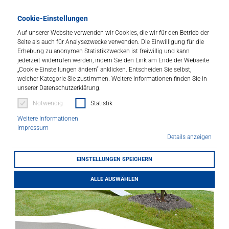
LITHOFINDER
Cookie-Einstellungen
Download
Design von der Stange war einmal... Individuelle
Auf unserer Website verwenden wir Cookies, die wir für den Betrieb der
Gestaltung von Haus und Garten ist ein Wunsch, den
Seite als auch für Analysezwecke verwenden. Die Einwilligung für die
Bauherren sich mit innovativen Baumaterialien wie
Erhebung zu anonymen Statistikzwecken ist freiwillig und kann
Betonwerkstein erfüllen können. Moderne
jederzeit widerrufen werden, indem Sie den Link am Ende der Webseite
Herstellungsverfahren ermöglichen, Terrassenplatten in
„Cookie-Einstellungen ändern“ anklicken. Entscheiden Sie selbst,
vielfältiger Form und Textur zu gestalten bis hin zu
welcher Kategorie Sie zustimmen. Weitere Informationen finden Sie in
täuschend echt wirkenden Naturstein- und
unserer Datenschutzerklärung.
Holzoptiken. Werterhaltende Reinigung und Pflege
Notwendig
Statistik
erlaubt langanhaltende Freude an den kreativen
Gestaltungselementen.
Weitere Informationen
Impressum
Details anzeigen
EINSTELLUNGEN SPEICHERN
ALLE AUSWÄHLEN