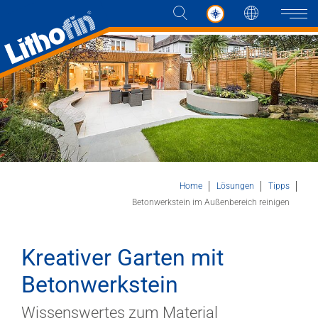
Sprache
Naviga
Produkte
Lösungen
Aktuelles
Home
Lösungen
Tipps
Betonwerkstein im Außenbereich reinigen
Unternehmen
Kreativer Garten mit
Kontakt
Betonwerkstein
HÄNDLERSUCHE
Wissenswertes zum Material