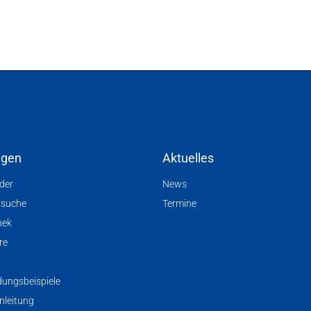
ngen
Aktuelles
nder
News
rsuche
Termine
hek
re
ungsbeispiele
nleitung