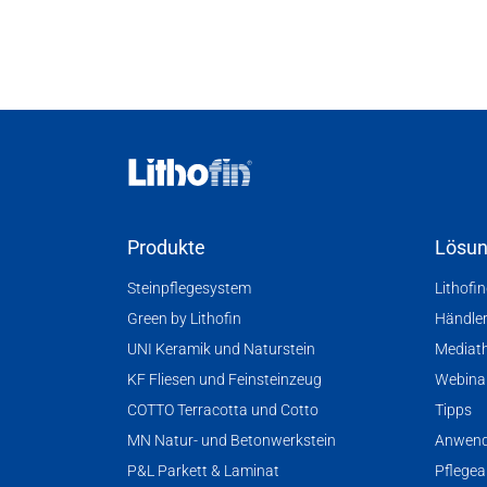
Produkte
Lösu
Steinpflegesystem
Lithofi
Green by Lithofin
Händle
UNI Keramik und Naturstein
Mediat
KF Fliesen und Feinsteinzeug
Webina
COTTO Terracotta und Cotto
Tipps
MN Natur- und Betonwerkstein
Anwend
P&L Parkett & Laminat
Pflegea