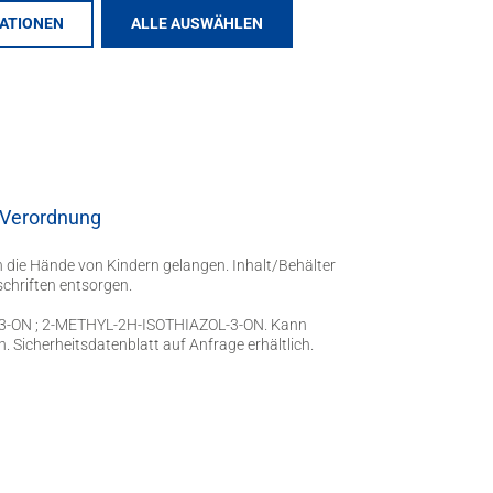
 Schutz- und Pflegeprodukt
MATIONEN
ALLE AUSWÄHLEN
-Verordnung
in die Hände von Kindern gelangen. Inhalt/Behälter
chriften entsorgen.
-3-ON ; 2-METHYL-2H-ISOTHIAZOL-3-ON. Kann
. Sicherheitsdatenblatt auf Anfrage erhältlich.