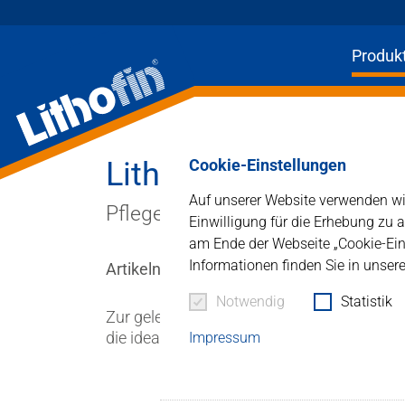
Produk
Produkte
Cookie-Einstellungen
Lithofin MN Glanzpf
Auf unserer Website verwenden wir
Lösungen
Pflege für Natur- und Betonwerks
Einwilligung für die Erhebung zu 
am Ende der Webseite „Cookie-Eins
Aktuelles
Informationen finden Sie in unser
Artikelnummer : 172
Unternehmen
Notwendig
Statistik
Zur gelegentlichen Glanzauffrischung von p
die ideale Zusatzpflege. Auch zur Erstpfle
Impressum
Kontakt