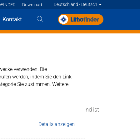
Deutschland - Deutsch
OFINDER
Download
Deutsch
Kontakt
English
e
English
Deutsch
Deutsch
Francais
ezwecke verwenden. Die
Francais
rrufen werden, indem Sie den Link
Francais
Nederlands - BE
ategorie Sie zustimmen. Weitere
Nederlands
 strapazierfähigen Oberfläche bei und ist
Details anzeigen