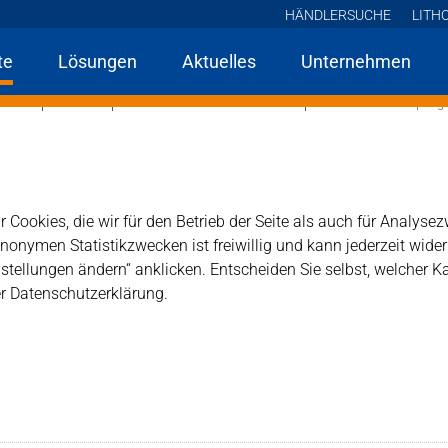
HÄNDLERSUCHE
LITH
te
Lösungen
Aktuelles
Unternehmen
Home
Produkte
MN Natur- und Betonwerkstein
Lithofin MN Glanzpfleg
lege
 Cookies, die wir für den Betrieb der Seite als auch für Analys
tein.
anonymen Statistikzwecken ist freiwillig und kann jederzeit wide
tellungen ändern“ anklicken. Entscheiden Sie selbst, welcher K
er Datenschutzerklärung.
olierten Marmor- u. a. Steinböden. Trägt zum Erhalt einer
ge von geschliffenen, rauen u.a. matten Belägen geeignet.