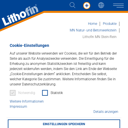
Sprache
Naviga
Home
Produkte
MN Natur- und Betonwerkstein
Lithofin MN Stein-Rein
Produkte
Cookie-Einstellungen
Auf unserer Website verwenden wir Cookies, die wir für den Betrieb der
Lithofin MN Stein-Rein
Lösungen
Seite als auch für Analysezwecke verwenden. Die Einwilligung für die
Erhebung zu anonymen Statistikzwecken ist freiwillig und kann
Für Grabsteine und andere Steinflächen im
jederzeit widerrufen werden, indem Sie den Link am Ende der Webseite
Aktuelles
Außenbereich.
„Cookie-Einstellungen ändern“ anklicken. Entscheiden Sie selbst,
welcher Kategorie Sie zustimmen. Weitere Informationen finden Sie in
unserer Datenschutzerklärung.
Artikelnummer : 164
Unternehmen
Notwendig
Statistik
Entfernt selbsttätig Grünbeläge und Allgemeinschmutz
Weitere Informationen
Kontakt
Impressum
von Grabsteinen und anderen Steinflächen im
Details anzeigen
Außenbereich innerhalb weniger Tage.
HÄNDLERSUCHE
EINSTELLUNGEN SPEICHERN