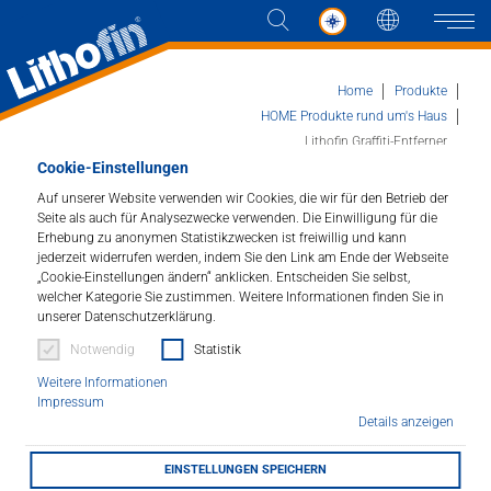
Sprache
Naviga
Home
Produkte
HOME Produkte rund um's Haus
Lithofin Graffiti-Entferner
Cookie-Einstellungen
Produkte
Auf unserer Website verwenden wir Cookies, die wir für den Betrieb der
Lithofin Graffiti-Entferner
Seite als auch für Analysezwecke verwenden. Die Einwilligung für die
Lösungen
Erhebung zu anonymen Statistikzwecken ist freiwillig und kann
Entfernt Graffiti aller Art.
jederzeit widerrufen werden, indem Sie den Link am Ende der Webseite
„Cookie-Einstellungen ändern“ anklicken. Entscheiden Sie selbst,
Aktuelles
welcher Kategorie Sie zustimmen. Weitere Informationen finden Sie in
Artikelnummer : 333
unserer Datenschutzerklärung.
Unternehmen
Notwendig
Statistik
Löst Sprühfarben und -lacke, Öl- und Fettschmutz, Ruß
Weitere Informationen
u.ä. von verschiedenen Oberflächen wie Naturstein,
Kontakt
Impressum
Klinker, Beton, Putz, Glas u.ä.
Details anzeigen
HÄNDLERSUCHE
EINSTELLUNGEN SPEICHERN