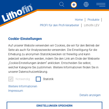
Sprache
Naviga
Home
Produkte
PROFI für den Profi-Verarbeiter
Lithofin LEV
Produkte
Cookie-Einstellungen
Lithofin LEV
Auf unserer Website verwenden wir Cookies, die wir für den Betrieb der
Lösungen
Seite als auch für Analysezwecke verwenden. Die Einwilligung für die
Lösemittelhaltiger Entferner für
Erhebung zu anonymen Statistikzwecken ist freiwillig und kann
Versiegelungen.
jederzeit widerrufen werden, indem Sie den Link am Ende der Webseite
Aktuelles
„Cookie-Einstellungen ändern“ anklicken. Entscheiden Sie selbst,
welcher Kategorie Sie zustimmen. Weitere Informationen finden Sie in
Artikelnummer : 342
unserer Datenschutzerklärung.
Unternehmen
Notwendig
Statistik
Schnelltrocknend - muss nicht mit Wasser
nachgewaschen werden. Für alle Natursteinbeläge und
Weitere Informationen
Kontakt
Betonwerkstein. Hilft beim Ausbessern kleiner
Impressum
Fehlstellen in Versiegelungen.
Details anzeigen
HÄNDLERSUCHE
EINSTELLUNGEN SPEICHERN