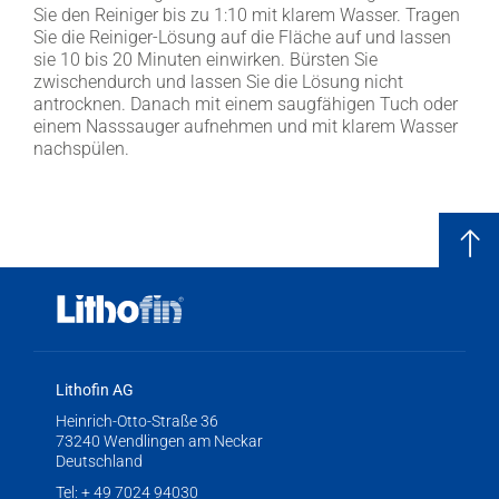
Sie den Reiniger bis zu 1:10 mit klarem Wasser. Tragen
Sie die Reiniger-Lösung auf die Fläche auf und lassen
sie 10 bis 20 Minuten einwirken. Bürsten Sie
zwischendurch und lassen Sie die Lösung nicht
antrocknen. Danach mit einem saugfähigen Tuch oder
einem Nasssauger aufnehmen und mit klarem Wasser
nachspülen.
Lithofin AG
Heinrich-Otto-Straße 36
73240 Wendlingen am Neckar
Deutschland
Tel:
+ 49 7024 94030