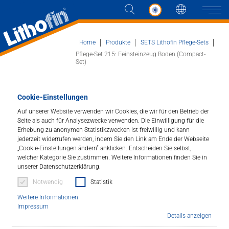
Sprache
Naviga
Home
Produkte
SETS Lithofin Pflege-Sets
Pflege-Set 215: Feinsteinzeug Boden (Compact-
Set)
Produkte
Pflege-Set: Für Feinsteinzeug
Cookie-Einstellungen
Lösungen
Auf unserer Website verwenden wir Cookies, die wir für den Betrieb der
(Compact-Set)
Seite als auch für Analysezwecke verwenden. Die Einwilligung für die
Erhebung zu anonymen Statistikzwecken ist freiwillig und kann
Aktuelles
Art.Nr. 215-11
jederzeit widerrufen werden, indem Sie den Link am Ende der Webseite
„Cookie-Einstellungen ändern“ anklicken. Entscheiden Sie selbst,
Unternehmen
Artikelnummer : 215-11
welcher Kategorie Sie zustimmen. Weitere Informationen finden Sie in
unserer Datenschutzerklärung.
Pflege-Set im Compact-Set: Lithofin KF Intensivreiniger
Notwendig
Statistik
Kontakt
löst und entfernt auch hartnäckige
Weitere Informationen
Allgemeinverschmutzungen, Öl- und Fettfilme, Gummi-
Impressum
und Schuhabrieb, Polymer- und Wachsschichten,
Details anzeigen
HÄNDLERSUCHE
Selbstglanzemulsionen usw. Als Wischwasserzusatz